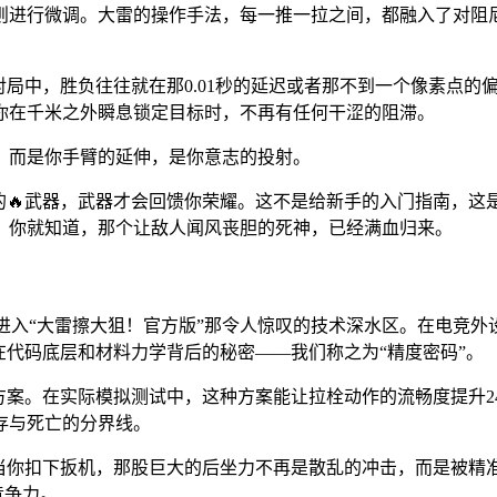
法则进行微调。大雷的操作手法，每一推一拉之间，都融入了对阻
中，胜负往往就在那0.01秒的延迟或者那不到一个像素点的偏移
你在千米之外瞬息锁定目标时，不再有任何干涩的阻滞。
，而是你手臂的延伸，是你意志的投射。
的🔥武器，武器才会回馈你荣耀。这不是给新手的入门指南，
，你就知道，那个让敌人闻风丧胆的死神，已经满血归来。
则要带你进入“大雷擦大狙！官方版”那令人惊叹的技术深水区。在电
在代码底层和材料力学背后的秘密——我们称之为“精度密码”。
方案。在实际模拟测试中，这种方案能让拉栓动作的流畅度提升2
存与死亡的分界线。
。当你扣下扳机，那股巨大的后坐力不再是散乱的冲击，而是被
竞争力。