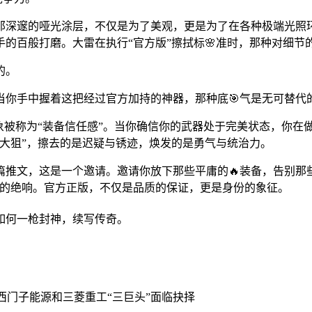
那深邃的哑光涂层，不仅是为了美观，更是为了在各种极端光照
的百般打磨。大雷在执行“官方版”擦拭标🌸准时，那种对细节
的。
当你手中握着这把经过官方加持的神器，那种底🎯气是无可替代
象被称为“装备信任感”。当你确信你的武器处于完美状态，你在
擦大狙”，擦去的是迟疑与锈迹，焕发的是勇气与统治力。
篇推文，这是一个邀请。邀请你放下那些平庸的🔥装备，告别
场⭐的绝响。官方正版，不仅是品质的保证，更是身份的象征。
如何一枪封神，续写传奇。
a、西门子能源和三菱重工“三巨头”面临抉择