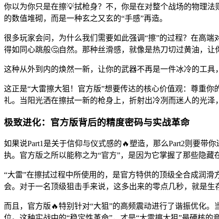
你以为你只是在擦💡拭枪身？不，你是在对整个战场的物理
的数值堆砌，而是一种玄之又玄的“手感”再造。
很多玩家会问，为什么我们需要如此强调“擦”的过程？在高端对局
得如同心跳般🤔自然。那种丝滑感，就像是热刀切过黄油，让
这种从外到内的焕然一新，让你的武器不再是一件冰冷的工具
这正是“大雷擦大狙！官方版”想要传达的核心价值观：尊重你
礼。当阳光洒在擦拭一新的枪身上，折射出冷冽而迷人的光泽
极致进化：官方版背后的精度密码与实战革命
如果说Part1是关于信仰与仪式感的🔥塑造，那么Part2
执。官方版之所以能称之为“官方”，是因为它掌握了那些隐藏
“大雷”在擦拭过程中所使用的，是官方特供的顶级全合成润滑
会。对于一名顶级狙击手来说，这多出来的零点几秒，就是生
而且，官方版🔥特别针对“大狙”的高频震动进行了谐振优化
位。这种实战中的“稳定性革命”，才是“大雷擦大狙”最硬核的