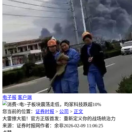
电子报
客户端
您当前的位置：
证券时报
>
公司
>
正文
大雷擦大狙！官方正版首发：重新定义你的战场统治力
来源：证券时报网
作者：余非
2026-02-09 11:06:25