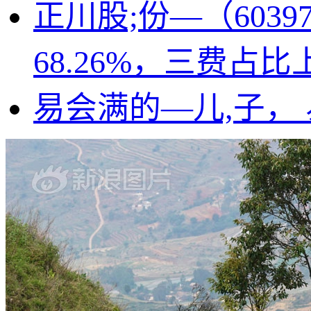
正川股;份—（603
68.26%，三费占
易会满的—儿,子，