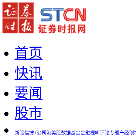
首页
快讯
要闻
股市
新股
信披+
公司
港美股
数据
基金
金融
视听
评论
专题
产经
创