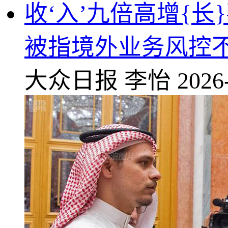
收‘入’九倍高增{
被指境外业务风控
大众日报
李怡
2026