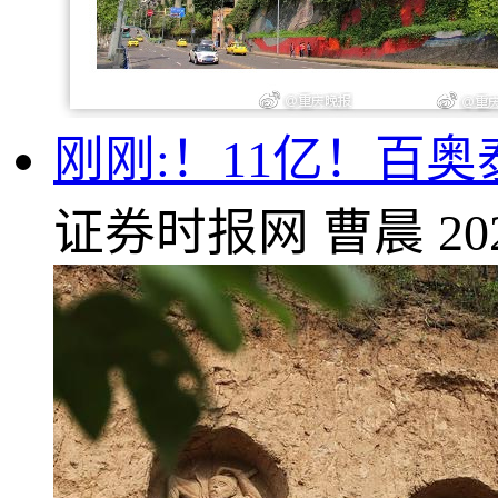
刚刚:！11亿！百奥
证券时报网
曹晨
20